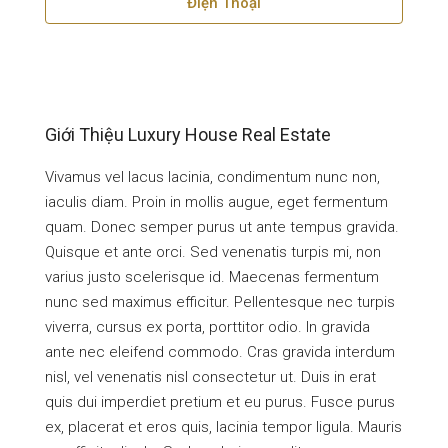
Điện Thoại
Giới Thiệu Luxury House Real Estate
Vivamus vel lacus lacinia, condimentum nunc non,
iaculis diam. Proin in mollis augue, eget fermentum
quam. Donec semper purus ut ante tempus gravida.
Quisque et ante orci. Sed venenatis turpis mi, non
varius justo scelerisque id. Maecenas fermentum
nunc sed maximus efficitur. Pellentesque nec turpis
viverra, cursus ex porta, porttitor odio. In gravida
ante nec eleifend commodo. Cras gravida interdum
nisl, vel venenatis nisl consectetur ut. Duis in erat
quis dui imperdiet pretium et eu purus. Fusce purus
ex, placerat et eros quis, lacinia tempor ligula. Mauris