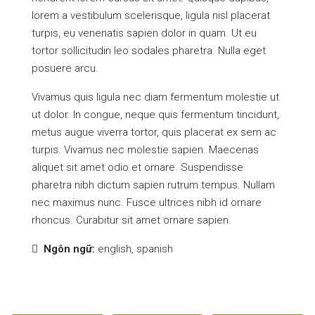
lorem a vestibulum scelerisque, ligula nisl placerat
turpis, eu venenatis sapien dolor in quam. Ut eu
tortor sollicitudin leo sodales pharetra. Nulla eget
posuere arcu.
Vivamus quis ligula nec diam fermentum molestie ut
ut dolor. In congue, neque quis fermentum tincidunt,
metus augue viverra tortor, quis placerat ex sem ac
turpis. Vivamus nec molestie sapien. Maecenas
aliquet sit amet odio et ornare. Suspendisse
pharetra nibh dictum sapien rutrum tempus. Nullam
nec maximus nunc. Fusce ultrices nibh id ornare
rhoncus. Curabitur sit amet ornare sapien.
Ngôn ngữ:
english, spanish