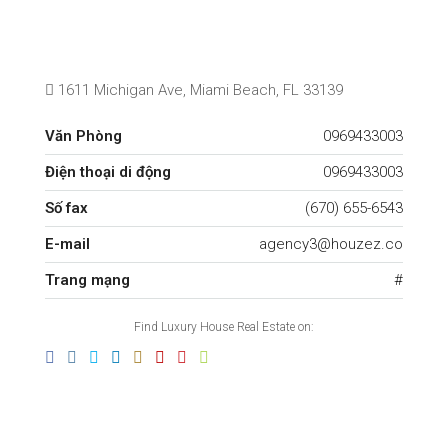
1611 Michigan Ave, Miami Beach, FL 33139
Văn Phòng
0969433003
Điện thoại di động
0969433003
Số fax
(670) 655-6543
E-mail
agency3@houzez.co
Trang mạng
#
Find Luxury House Real Estate on: