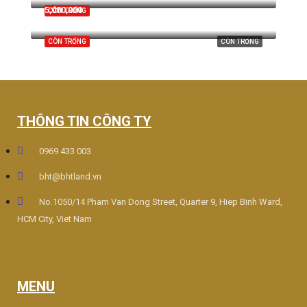
5,000,000
CÒN TRỐNG
Đồng Nai, Tp.Biên Hòa
CÒN TRỐNG
CÒN TRỐNG
THÔNG TIN CÔNG TY
0969 433 003
bht@bhtland.vn
No.1050/14 Pham Van Dong Street, Quarter 9, Hiep Binh Ward,
HCM City, Viet Nam
MENU