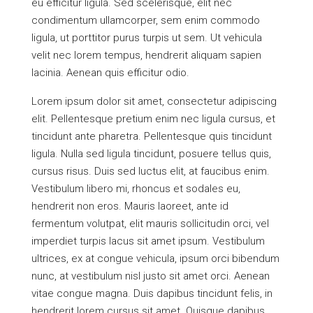
eu efficitur ligula. Sed scelerisque, elit nec
condimentum ullamcorper, sem enim commodo
ligula, ut porttitor purus turpis ut sem. Ut vehicula
velit nec lorem tempus, hendrerit aliquam sapien
lacinia. Aenean quis efficitur odio.
Lorem ipsum dolor sit amet, consectetur adipiscing
elit. Pellentesque pretium enim nec ligula cursus, et
tincidunt ante pharetra. Pellentesque quis tincidunt
ligula. Nulla sed ligula tincidunt, posuere tellus quis,
cursus risus. Duis sed luctus elit, at faucibus enim.
Vestibulum libero mi, rhoncus et sodales eu,
hendrerit non eros. Mauris laoreet, ante id
fermentum volutpat, elit mauris sollicitudin orci, vel
imperdiet turpis lacus sit amet ipsum. Vestibulum
ultrices, ex at congue vehicula, ipsum orci bibendum
nunc, at vestibulum nisl justo sit amet orci. Aenean
vitae congue magna. Duis dapibus tincidunt felis, in
hendrerit lorem cursus sit amet. Quisque dapibus,