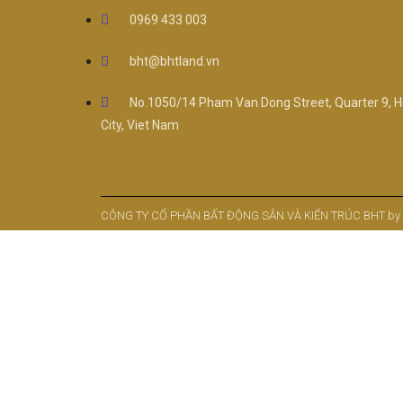
0969 433 003
bht@bhtland.vn
No.1050/14 Pham Van Dong Street, Quarter 9, H
City, Viet Nam
CÔNG TY CỔ PHẦN BẤT ĐỘNG SẢN VÀ KIẾN TRÚC BHT by