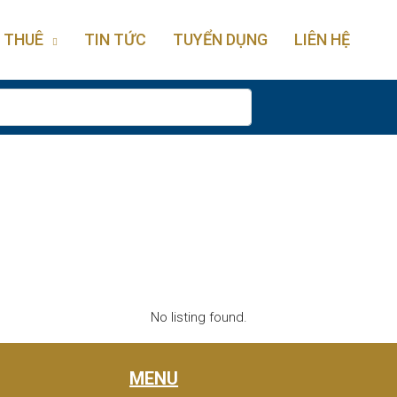
 THUÊ
TIN TỨC
TUYỂN DỤNG
LIÊN HỆ
No listing found.
MENU