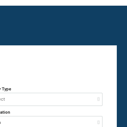
y Type
ation