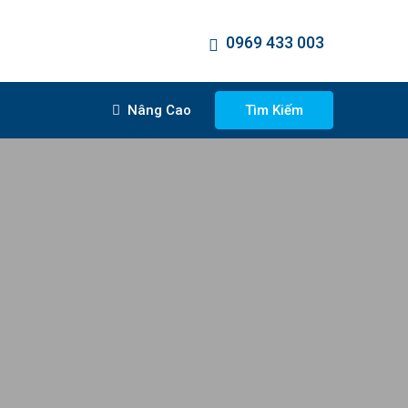
0969 433 003
Nâng Cao
Tìm Kiếm