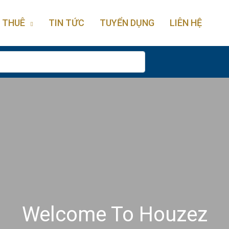
 THUÊ
TIN TỨC
TUYỂN DỤNG
LIÊN HỆ
Welcome To Houzez