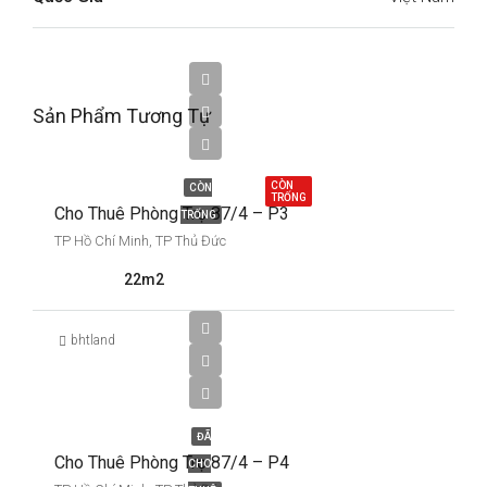
2,500,000
Sản Phẩm Tương Tự
Triệu
VNĐ
CÒN
CÒN
TRỐNG
Cho Thuê Phòng Trọ 87/4 – P3
TRỐNG
TP Hồ Chí Minh, TP Thủ Đức
22m2
2,700,000
bhtland
Triệu
VNĐ
ĐÃ
Cho Thuê Phòng Trọ 87/4 – P4
CHO