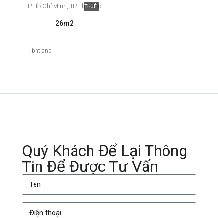
TP Hồ Chí Minh, TP Thủ Đức
THUÊ
26m2
bhtland
Quý Khách Để Lại Thông
Tin Để Được Tư Vấn