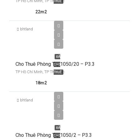
TP Hồ Chí Minh, TP Thủ Đức
THUÊ
22m2
bhtland
2,700,000
ĐÃ
Cho Thuê Phòng Trọ 1050/20 – P3.3
CHO
TP Hồ Chí Minh, TP Thủ Đức
THUÊ
18m2
bhtland
3,500,000
ĐÃ
Cho Thuê Phòng Trọ 1050/2 – P3.3
CHO