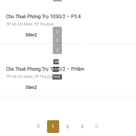
Cho Thuê Phòng Trọ 1050/2 – P3.4
TP Hồ Chí Minh, TP Thủ Đức
3,200,000
30m2
Triệu
VNĐ
ĐÃ
Cho Thuê Phòng Trọ 1050/2 – P.Hầm
CHO
TP Hồ Chí Minh, TP Thủ Đức
THUÊ
30m2
1
2
3