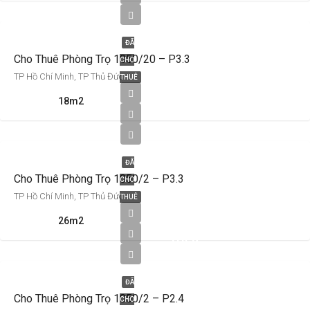
2,700,000
ĐÃ
Cho Thuê Phòng Trọ 1050/20 – P3.3
CHO
TP Hồ Chí Minh, TP Thủ Đức
THUÊ
18m2
3,500,000
ĐÃ
Cho Thuê Phòng Trọ 1050/2 – P3.3
CHO
TP Hồ Chí Minh, TP Thủ Đức
THUÊ
3,200,000
26m2
Triệu
VNĐ
ĐÃ
Cho Thuê Phòng Trọ 1050/2 – P2.4
CHO