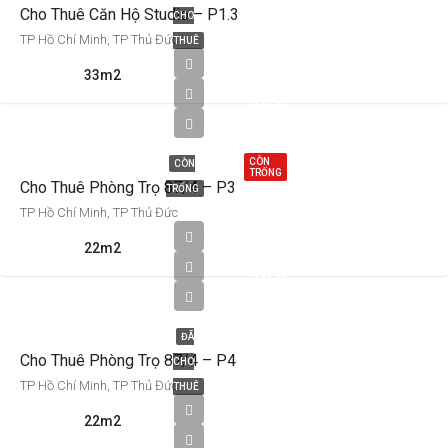
Cho Thuê Căn Hộ Studio – P1.3
CHO
TP Hồ Chí Minh, TP Thủ Đức
THUÊ
2,500,000
33m2
Triệu
VNĐ
CÒN
CÒN
TRỐNG
Cho Thuê Phòng Trọ 87/4 – P3
TRỐNG
TP Hồ Chí Minh, TP Thủ Đức
2,700,000
22m2
Triệu
VNĐ
ĐÃ
Cho Thuê Phòng Trọ 87/4 – P4
CHO
TP Hồ Chí Minh, TP Thủ Đức
THUÊ
22m2