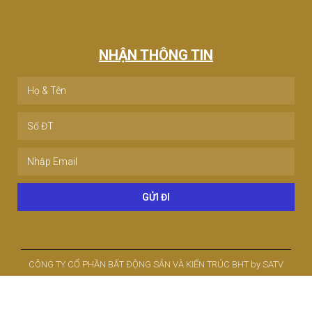
NHẬN THÔNG TIN
GỬI ĐI
CÔNG TY CỔ PHẦN BẤT ĐỘNG SẢN VÀ KIẾN TRÚC BHT by SATV