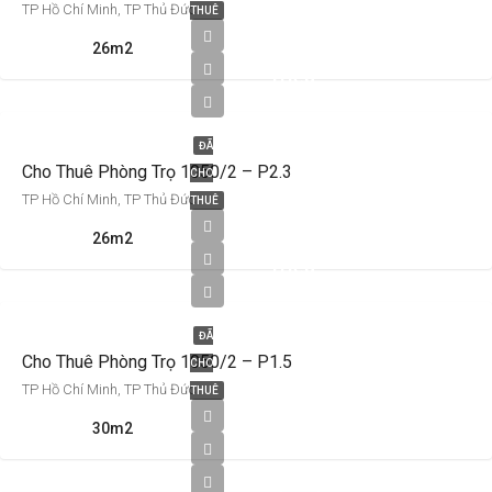
TP Hồ Chí Minh, TP Thủ Đức
THUÊ
3,200,000
26m2
Triệu
VNĐ
ĐÃ
Cho Thuê Phòng Trọ 1050/2 – P2.3
CHO
TP Hồ Chí Minh, TP Thủ Đức
THUÊ
3,200,000
26m2
Triệu
VNĐ
ĐÃ
Cho Thuê Phòng Trọ 1050/2 – P1.5
CHO
TP Hồ Chí Minh, TP Thủ Đức
THUÊ
30m2
3,200,000