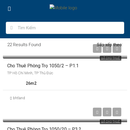
22
Results Found
Sắp xếp theo:
3,200,000 Triệu VNĐ
ĐÃ CHO THUÊ
Cho Thuê Phòng Trọ 1050/2 – P1.1
TP Hồ Chí Minh, TP Thủ Đức
26m2
bhtland
3,200,000 Triệu VNĐ
ĐÃ CHO THUÊ
Cho Thuê Phòng Trọ 1050/20 – P3.2