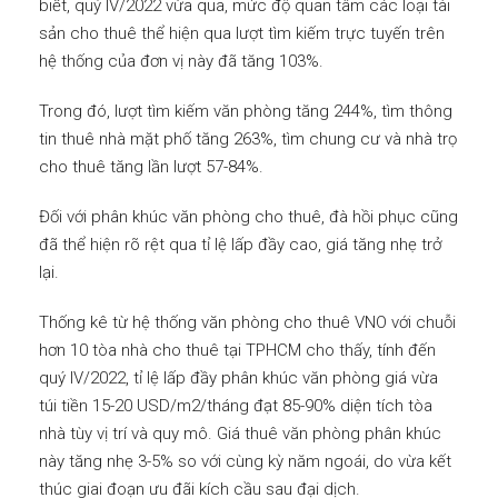
biết, quý IV/2022 vừa qua, mức độ quan tâm các loại tài
sản cho thuê thể hiện qua lượt tìm kiếm trực tuyến trên
hệ thống của đơn vị này đã tăng 103%.
Trong đó, lượt tìm kiếm văn phòng tăng 244%, tìm thông
tin thuê nhà mặt phố tăng 263%, tìm chung cư và nhà trọ
cho thuê tăng lần lượt 57-84%.
Đối với phân khúc văn phòng cho thuê, đà hồi phục cũng
đã thể hiện rõ rệt qua tỉ lệ lấp đầy cao, giá tăng nhẹ trở
lại.
Thống kê từ hệ thống văn phòng cho thuê VNO với chuỗi
hơn 10 tòa nhà cho thuê tại TPHCM cho thấy, tính đến
quý IV/2022, tỉ lệ lấp đầy phân khúc văn phòng giá vừa
túi tiền 15-20 USD/m2/tháng đạt 85-90% diện tích tòa
nhà tùy vị trí và quy mô. Giá thuê văn phòng phân khúc
này tăng nhẹ 3-5% so với cùng kỳ năm ngoái, do vừa kết
thúc giai đoạn ưu đãi kích cầu sau đại dịch.