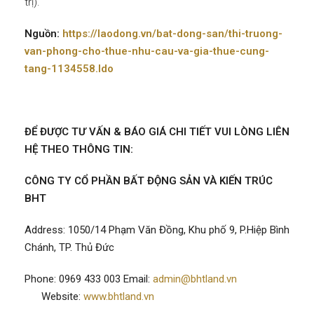
trị).
Nguồn:
https://laodong.vn/bat-dong-san/thi-truong-
van-phong-cho-thue-nhu-cau-va-gia-thue-cung-
tang-1134558.ldo
ĐỂ ĐƯỢC TƯ VẤN & BÁO GIÁ CHI TIẾT VUI LÒNG LIÊN
HỆ THEO THÔNG TIN:
CÔNG TY CỔ PHẦN BẤT ĐỘNG SẢN VÀ KIẾN TRÚC
BHT
Address:
1050/14 Phạm Văn Đồng, Khu phố 9, P.Hiệp Bình
Chánh, TP. Thủ Đức
Phone:
0969 433 003
Email:
admin@bhtland.vn
Website:
www.bhtland.vn